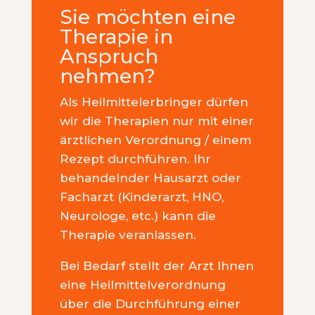
Sie möchten eine
Therapie in
Anspruch
nehmen?
Als Heilmittelerbringer dürfen
wir die Therapien nur mit einer
ärztlichen Verordnung / einem
Rezept durchführen. Ihr
behandelnder Hausarzt oder
Facharzt (Kinderarzt, HNO,
Neurologe, etc.) kann die
Therapie veranlassen.
Bei Bedarf stellt der Arzt Ihnen
eine Heilmittelverordnung
über die Durchführung einer